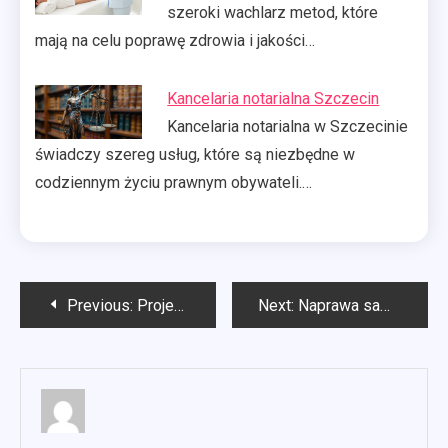
szeroki wachlarz metod, które
mają na celu poprawę zdrowia i jakości…
Kancelaria notarialna Szczecin
Kancelaria notarialna w Szczecinie
świadczy szereg usług, które są niezbędne w
codziennym życiu prawnym obywateli.…
Nawigacja
Previous:
Projektowanie stron Kielce
Next:
Naprawa samochodów Szczecin
wpisu