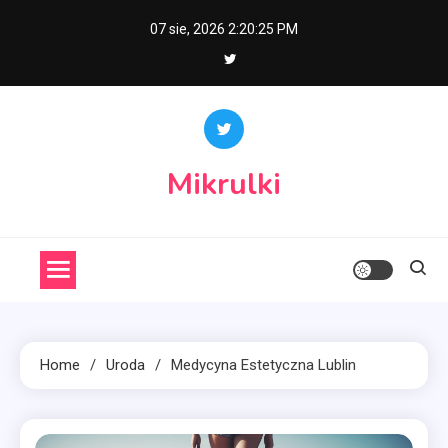
Skip
07 sie, 2026
2:20:26 PM
to
content
Mikrulki
Home
Uroda
Medycyna Estetyczna Lublin