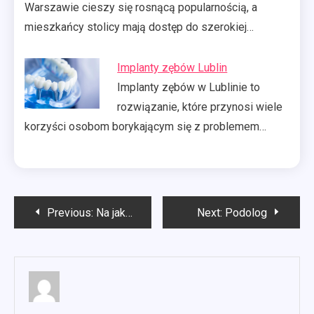
Warszawie cieszy się rosnącą popularnością, a
mieszkańcy stolicy mają dostęp do szerokiej…
Implanty zębów Lublin
Implanty zębów w Lublinie to
rozwiązanie, które przynosi wiele
korzyści osobom borykającym się z problemem…
Nawigacja
Previous:
Na jakim programie prać pościel?
Next:
Podolog
wpisu