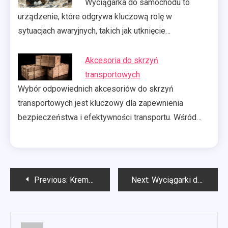
Wyciągarka do samochodu to
urządzenie, które odgrywa kluczową rolę w
sytuacjach awaryjnych, takich jak utknięcie…
Akcesoria do skrzyń
transportowych
Wybór odpowiednich akcesoriów do skrzyń
transportowych jest kluczowy dla zapewnienia
bezpieczeństwa i efektywności transportu. Wśród…
Nawigacja
Previous:
Krematorium dla zwierząt Szczecin
Next:
Wyciągarki do samochodów
wpisu