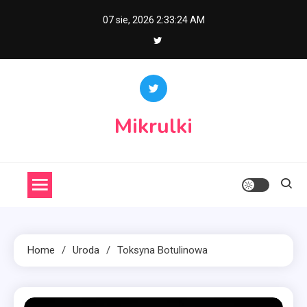
Skip
07 sie, 2026
2:33:24 AM
to
content
Mikrulki
Home
Uroda
Toksyna Botulinowa