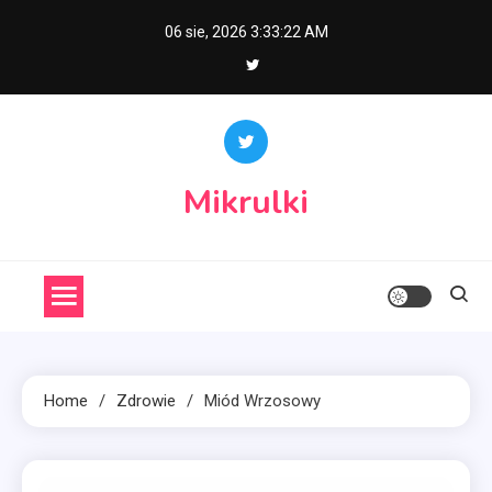
Skip
06 sie, 2026
3:33:23 AM
to
content
Mikrulki
Home
Zdrowie
Miód Wrzosowy