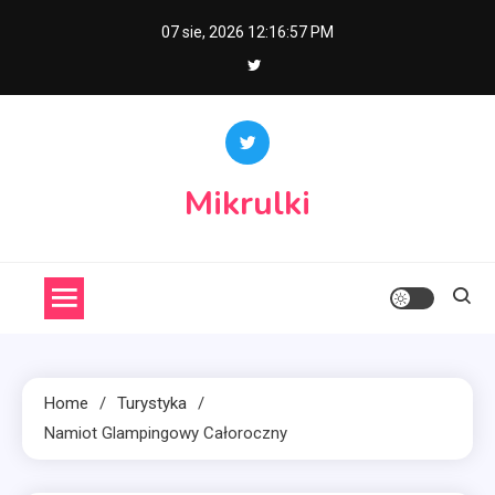
Skip
07 sie, 2026
12:16:58 PM
to
content
Mikrulki
Home
Turystyka
Namiot Glampingowy Całoroczny