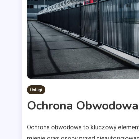
Usługi
Ochrona Obwodowa
Ochrona obwodowa to kluczowy element 
mienie oraz osoby przed nieautoryzowa