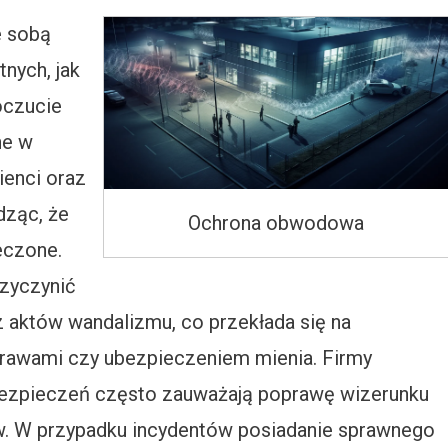
e sobą
nych, jak
oczucie
ne w
ienci oraz
dząc, że
Ochrona obwodowa
eczone.
zyczynić
z aktów wandalizmu, co przekłada się na
rawami czy ubezpieczeniem mienia. Firmy
ezpieczeń często zauważają poprawę wizerunku
ów. W przypadku incydentów posiadanie sprawnego