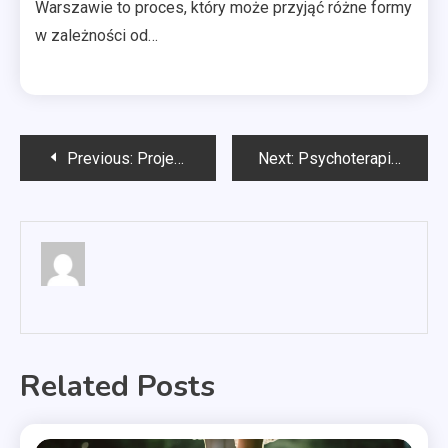
Warszawie to proces, który może przyjąć różne formy
w zależności od…
Nawigacja
Previous:
Projektowanie wnętrz Bydgoszcz
Next:
Psychoterapia par Gdynia
wpisu
Related Posts