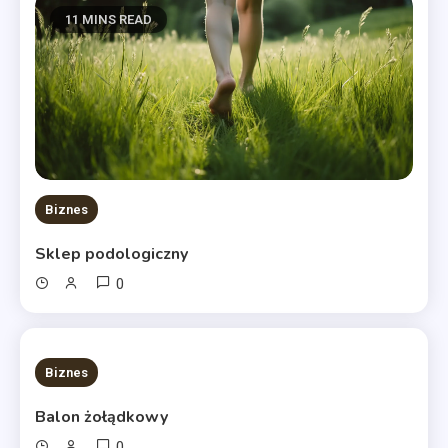
11 MINS READ
Biznes
Sklep podologiczny
0
10 MINS READ
Biznes
Balon żołądkowy
0