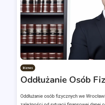
Biznes
Oddłużanie Osób Fi
Oddłużanie osób fizycznych we Wrocławi
zależności od sytuacji finansowej danej 