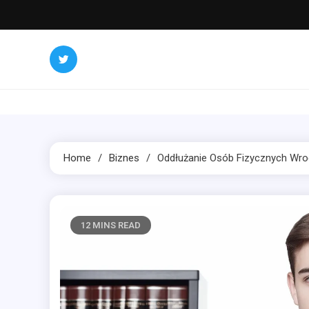
Skip
to
content
Home
Biznes
Oddłużanie Osób Fizycznych Wr
12 MINS READ