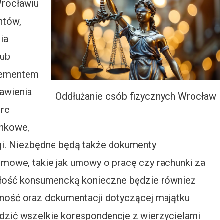
Wrocławiu
ntów,
ia
lub
lementem
awienia
Oddłużanie osób fizycznych Wrocław
óre
nkowe,
ugi. Niezbędne będą także dokumenty
mowe, takie jak umowy o pracę czy rachunki za
dłość konsumencką konieczne będzie również
ność oraz dokumentacji dotyczącej majątku
dzić wszelkie korespondencje z wierzycielami