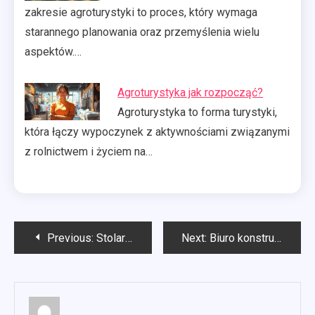
zakresie agroturystyki to proces, który wymaga
starannego planowania oraz przemyślenia wielu
aspektów.…
Agroturystyka jak rozpocząć?
Agroturystyka to forma turystyki,
która łączy wypoczynek z aktywnościami związanymi
z rolnictwem i życiem na…
Nawigacja
Previous:
Stolarka budowlana co to?
Next:
Biuro konstrukcyjne budowa maszyn
wpisu