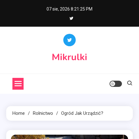
Skip
07 sie, 2026
8:21:26 PM
to
content
Mikrulki
Home
Rolnictwo
Ogród Jak Urządzić?