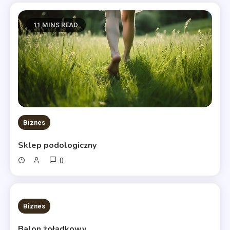
11 MINS READ
Biznes
Sklep podologiczny
0
10 MINS READ
Biznes
Balon żołądkowy