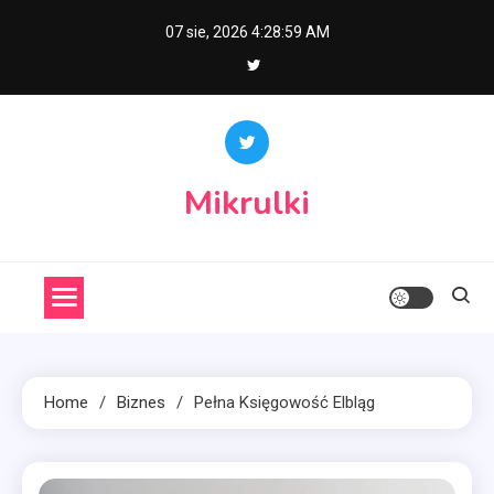
Skip
07 sie, 2026
4:29:00 AM
to
content
Mikrulki
Home
Biznes
Pełna Księgowość Elbląg