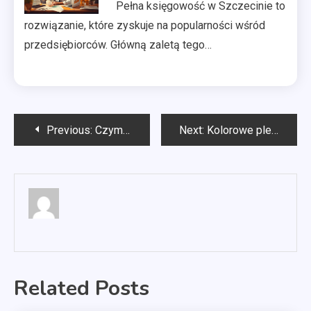
Pełna księgowość w Szczecinie to
rozwiązanie, które zyskuje na popularności wśród
przedsiębiorców. Główną zaletą tego…
Nawigacja
Previous:
Czym myć białe lakierowane meble kuchenne?
Next:
Kolorowe plecaki
wpisu
Related Posts