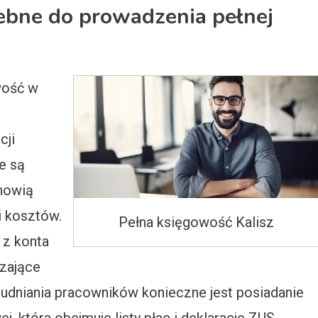
ebne do prowadzenia pełnej
wość w
cji
e są
anowią
i kosztów.
Pełna księgowość Kalisz
 z konta
zające
udniania pracowników konieczne jest posiadanie