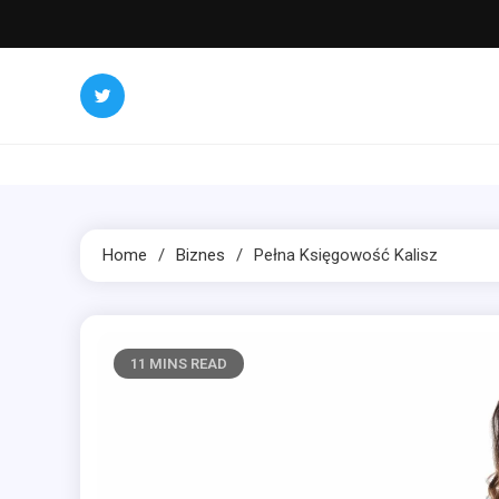
Skip
to
content
Home
Biznes
Pełna Księgowość Kalisz
11 MINS READ