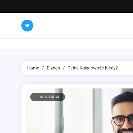
Skip
to
content
Home
Biznes
Pełna Księgowość Kiedy?
11 MINS READ