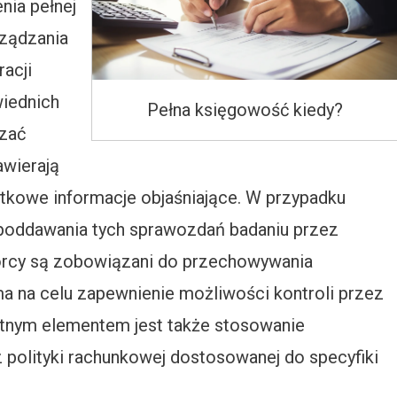
ia pełnej
ządzania
acji
iednich
Pełna księgowość kiedy?
dzać
awierają
datkowe informacje objaśniające. W przypadku
 poddawania tych sprawozdań badaniu przez
iorcy są zobowiązani do przechowywania
a na celu zapewnienie możliwości kontroli przez
totnym elementem jest także stosowanie
polityki rachunkowej dostosowanej do specyfiki