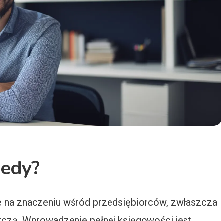
iedy?
je na znaczeniu wśród przedsiębiorców, zwłaszcza
czą. Wprowadzenie pełnej księgowości jest