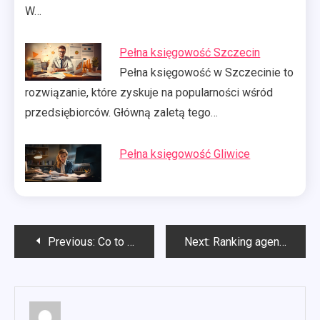
W…
Pełna księgowość Szczecin
Pełna księgowość w Szczecinie to
rozwiązanie, które zyskuje na popularności wśród
przedsiębiorców. Główną zaletą tego…
Pełna księgowość Gliwice
Nawigacja
Previous:
Co to pełna księgowość?
Next:
Ranking agencji SEO
wpisu