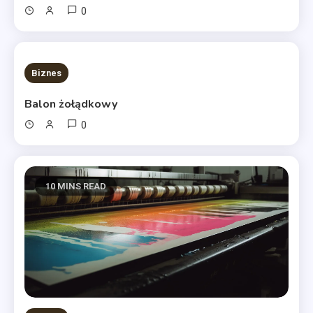
0
10 MINS READ
Biznes
Balon żołądkowy
0
10 MINS READ