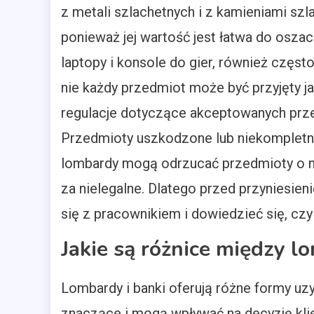
z metali szlachetnych i z kamieniami sz
ponieważ jej wartość jest łatwa do osza
laptopy i konsole do gier, również częst
nie każdy przedmiot może być przyjęty 
regulacje dotyczące akceptowanych prze
Przedmioty uszkodzone lub niekompletne
lombardy mogą odrzucać przedmioty o nis
za nielegalne. Dlatego przed przyniesi
się z pracownikiem i dowiedzieć się, czy
Jakie są różnice między 
Lombardy i banki oferują różne formy uz
znaczące i mogą wpływać na decyzję klie