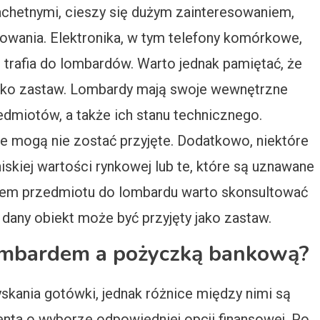
lachetnymi, cieszy się dużym zainteresowaniem,
cowania. Elektronika, w tym telefony komórkowe,
o trafia do lombardów. Warto jednak pamiętać, że
jako zastaw. Lombardy mają swoje wewnętrzne
dmiotów, a także ich stanu technicznego.
 mogą nie zostać przyjęte. Dodatkowo, niektóre
kiej wartości rynkowej lub te, które są uznawane
eniem przedmiotu do lombardu warto skonsultować
 dany obiekt może być przyjęty jako zastaw.
lombardem a pożyczką bankową?
yskania gotówki, jednak różnice między nimi są
nta o wyborze odpowiedniej opcji finansowej. Po