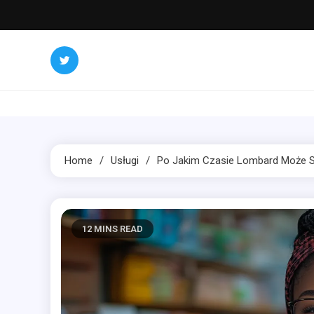
Skip
to
content
Home
Usługi
Po Jakim Czasie Lombard Może 
12 MINS READ