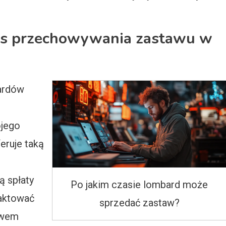
as przechowywania zastawu w
bardów
ojego
eruje taką
ą spłaty
Po jakim czasie lombard może
taktować
sprzedać zastaw?
ywem