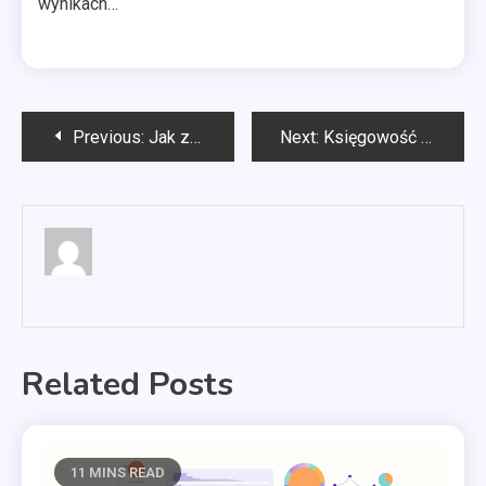
wynikach…
Nawigacja
Previous:
Jak zaprojektować ogród owocowy?
Next:
Księgowość Nowy Sącz
wpisu
Related Posts
11 MINS READ