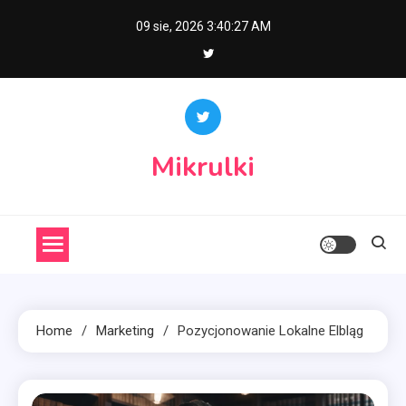
Skip
09 sie, 2026
3:40:28 AM
to
content
Mikrulki
Home
Marketing
Pozycjonowanie Lokalne Elbląg