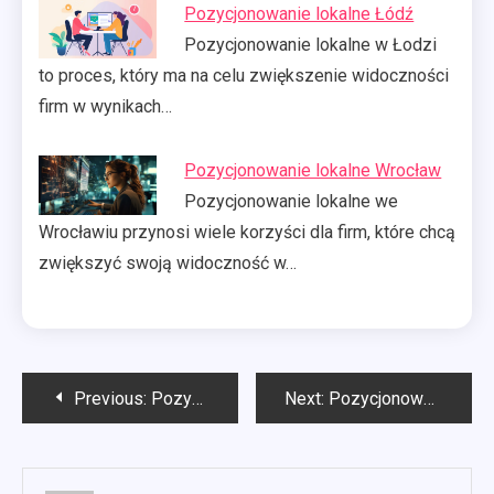
Pozycjonowanie lokalne Łódź
Pozycjonowanie lokalne w Łodzi
to proces, który ma na celu zwiększenie widoczności
firm w wynikach…
Pozycjonowanie lokalne Wrocław
Pozycjonowanie lokalne we
Wrocławiu przynosi wiele korzyści dla firm, które chcą
zwiększyć swoją widoczność w…
Nawigacja
Previous:
Pozycjonowanie seo Sosnowiec
Next:
Pozycjonowanie strony internetowej Sosnowiec
wpisu