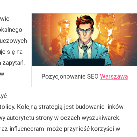
awie
okalnego
kluczowych
je się na
 zapytań.
 w
Pozycjonowanie SEO
Warszawa
zyć
icy. Kolejną strategią jest budowanie linków
wy autorytetu strony w oczach wyszukiwarek.
raz influencerami może przynieść korzyści w