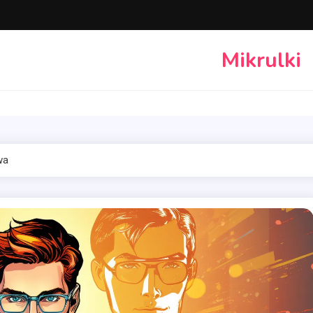
Mikrulki
wa