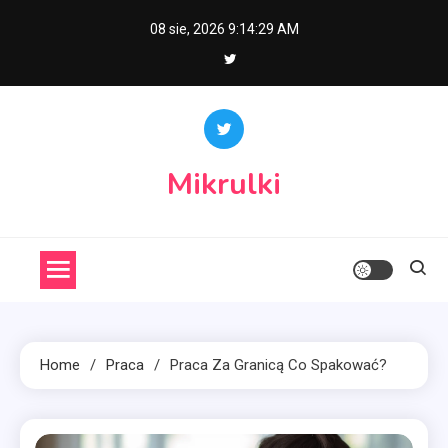
Skip
08 sie, 2026
9:14:30 AM
to
content
Mikrulki
Home
Praca
Praca Za Granicą Co Spakować?