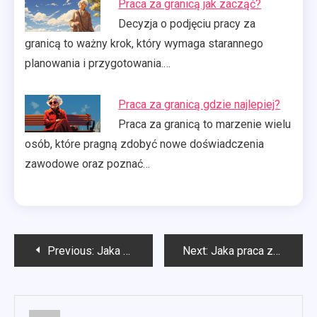
Praca za granicą jak zacząć?
Decyzja o podjęciu pracy za
granicą to ważny krok, który wymaga starannego
planowania i przygotowania.…
Praca za granicą gdzie najlepiej?
Praca za granicą to marzenie wielu
osób, które pragną zdobyć nowe doświadczenia
zawodowe oraz poznać…
Nawigacja
Previous:
Jaka agencja pracy jest najlepsza?
Next:
Jaka praca za granicą się opłaca?
wpisu