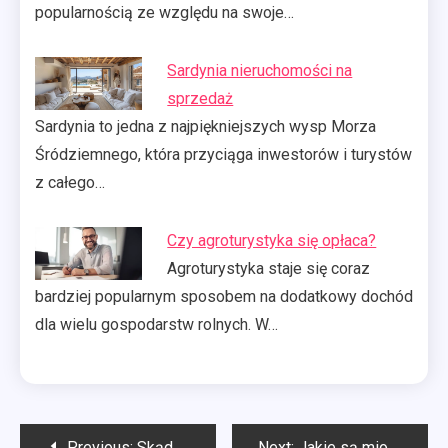
popularnością ze względu na swoje…
Sardynia nieruchomości na
sprzedaż
Sardynia to jedna z najpiękniejszych wysp Morza
Śródziemnego, która przyciąga inwestorów i turystów
z całego…
Czy agroturystyka się opłaca?
Agroturystyka staje się coraz
bardziej popularnym sposobem na dodatkowy dochód
dla wielu gospodarstw rolnych. W…
Nawigacja
Previous:
Skąd się bierze miód
Next:
Jakie są miody?