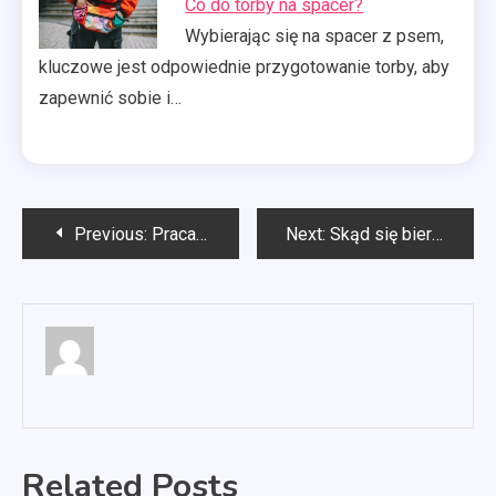
Co do torby na spacer?
Wybierając się na spacer z psem,
kluczowe jest odpowiednie przygotowanie torby, aby
zapewnić sobie i…
Nawigacja
Previous:
Praca workation
Next:
Skąd się bierze miód
wpisu
Related Posts