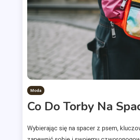
Moda
Co Do Torby Na Spa
Wybierając się na spacer z psem, kluczo
zapewnić sobie i swojemu czworonogow