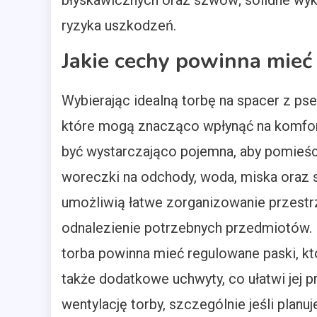
błyskawicznych oraz szwów; solidne wyk
ryzyka uszkodzeń.
Jakie cechy powinna mieć 
Wybierając idealną torbę na spacer z ps
które mogą znacząco wpłynąć na komfor
być wystarczająco pojemna, aby pomieści
woreczki na odchody, woda, miska oraz 
umożliwią łatwe zorganizowanie przestr
odnalezienie potrzebnych przedmiotów. 
torba powinna mieć regulowane paski, k
także dodatkowe uchwyty, co ułatwi jej 
wentylację torby, szczególnie jeśli planu