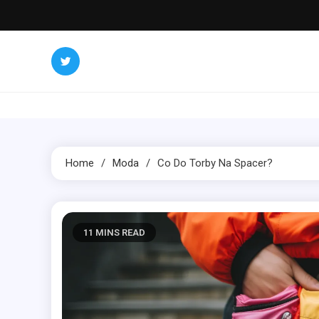
Skip
to
content
Home
Moda
Co Do Torby Na Spacer?
11 MINS READ