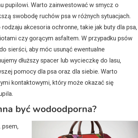
u pupilowi. Warto zainwestować w smycz o
ększą swobodę ruchów psa w różnych sytuacjach.
dzaju akcesoria ochronne, takie jak buty dla psa,
miotami czy gorącym asfaltem. W przypadku psów
o sierści, aby móc usunąć ewentualne
nujemy dłuższy spacer lub wycieczkę do lasu,
szej pomocy dla psa oraz dla siebie. Warto
nymi kontaktowymi, który może okazać się
pila.
inna być wodoodporna?
z psem,