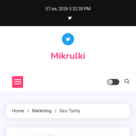
Skip
07 sie, 2026
5:32:30 PM
to
content
Mikrulki
Home
Marketing
Seo Tychy