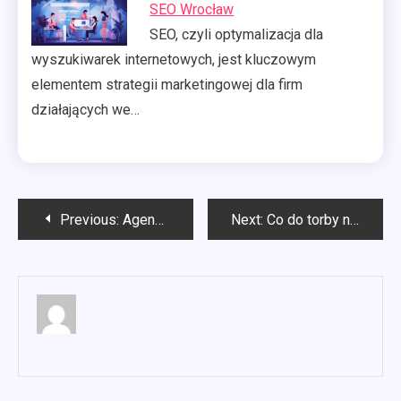
SEO Wrocław
SEO, czyli optymalizacja dla
wyszukiwarek internetowych, jest kluczowym
elementem strategii marketingowej dla firm
działających we…
Nawigacja
Previous:
Agencja SEO Rybnik
Next:
Co do torby na spacer?
wpisu