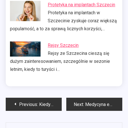
Protetyka na implantach Szczecin
Protetyka na implantach w
Szczecinie zyskuje coraz większą
popularność, a to za sprawą licznych korzyści,…
Rejsy Szczecin
Rejsy ze Szczecina cieszą się
dużym zainteresowaniem, szczególnie w sezonie
letnim, kiedy to turyści i…
Nawigacja
Previous:
Kiedy obowiązkowa pełna księgowość?
Next:
Medycyna estetyczna Szczecin
wpisu