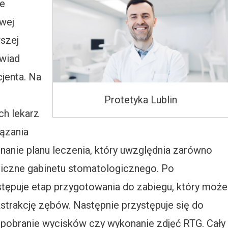
ie
wej
wszej
ywiad
jenta. Na
Protetyka Lublin
h lekarz
ązania
nanie planu leczenia, który uwzględnia zarówno
hniczne gabinetu stomatologicznego. Po
stępuje etap przygotowania do zabiegu, który może
strakcję zębów. Następnie przystępuje się do
k pobranie wycisków czy wykonanie zdjęć RTG. Cały