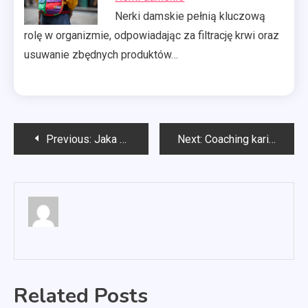
Nerki damskie pełnią kluczową
rolę w organizmie, odpowiadając za filtrację krwi oraz
usuwanie zbędnych produktów…
Nawigacja
Previous:
Jaka gramatura bawełny na pościel?
Next:
Coaching kariery
wpisu
Related Posts