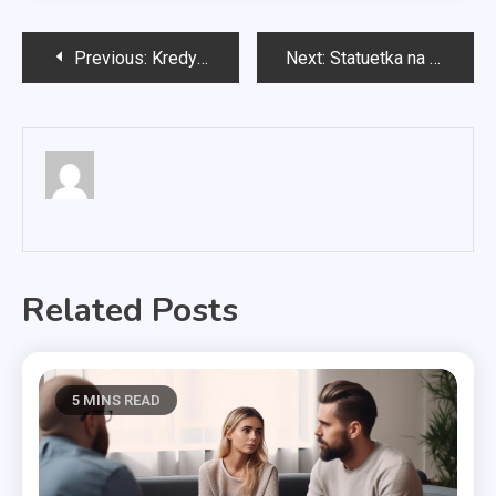
Nawigacja
Previous:
Kredyty mieszkaniowe Szczecin
Next:
Statuetka na zamówienie
wpisu
Related Posts
5 MINS READ