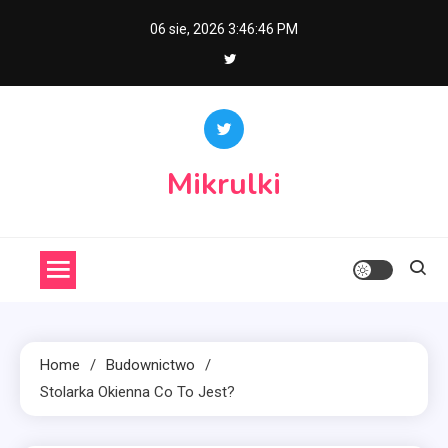
Skip
06 sie, 2026
3:46:46 PM
to
content
Mikrulki
Home
Budownictwo
Stolarka Okienna Co To Jest?