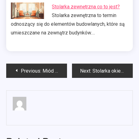
Stolarka zewnętrzna co to jest?
Stolarka zewnętrzna to termin
odnoszący się do elementów budowlanych, które są
umieszczane na zewnątrz budynków.…
Nawigacja
Previous:
Miód rzepakowy jakie ma właściwości?
Next:
Stolarka okienna jakie drewno?
wpisu