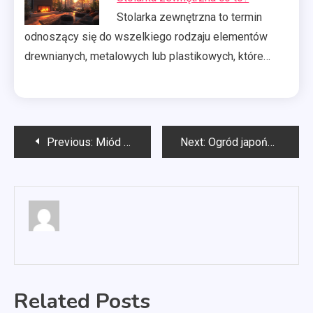
Stolarka zewnętrzna to termin
odnoszący się do wszelkiego rodzaju elementów
drewnianych, metalowych lub plastikowych, które…
Nawigacja
Previous:
Miód wielokwiatowy
Next:
Ogród japoński jak urządzić?
wpisu
Related Posts