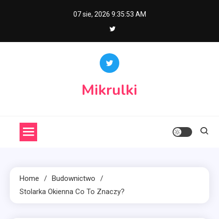
Skip
07 sie, 2026
9:35:54 AM
to
content
Mikrulki
Home
Budownictwo
Stolarka Okienna Co To Znaczy?