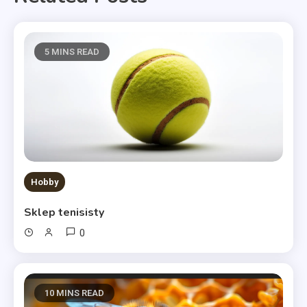
5 MINS READ
Hobby
Sklep tenisisty
0
10 MINS READ