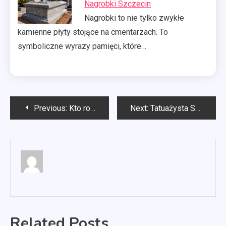
Nagrobki Szczecin
Nagrobki to nie tylko zwykłe
kamienne płyty stojące na cmentarzach. To
symboliczne wyrazy pamięci, które…
Nawigacja
Previous:
Kto robi sobie tatuaże?
Next:
Tatuażysta Szczecin
wpisu
Related Posts