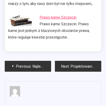
marzy o tym, aby nasz dom był nie tylko miejscem,…
Prawo karne Szczecin
Prawo karne Szczecin: Prawo
karne jest jednym z kluczowych obszarów prawa,
które reguluje kwestie przestępstw…
Nawigacja
Previous:
Najlepsze agencje SEO Kielce
Next:
Projektowanie www
wpisu