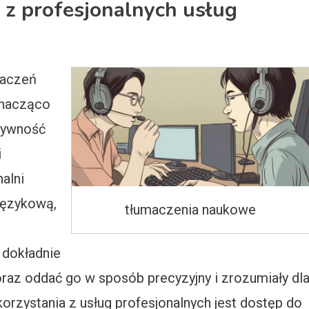
 z profesjonalnych usług
maczeń
znacząco
tywność
i
alni
 językową,
tłumaczenia naukowe
 dokładnie
raz oddać go w sposób precyzyjny i zrozumiały dl
orzystania z usług profesjonalnych jest dostęp do