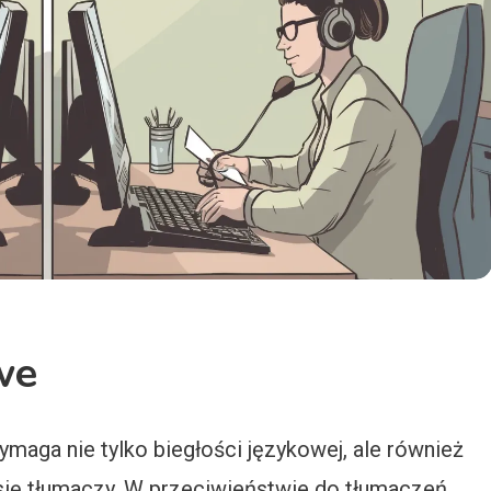
we
maga nie tylko biegłości językowej, ale również
 się tłumaczy. W przeciwieństwie do tłumaczeń