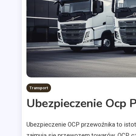
Transport
Ubezpieczenie Ocp 
Ubezpieczenie OCP przewoźnika to istotn
zajmują się przewozem towarów. OCP, cz