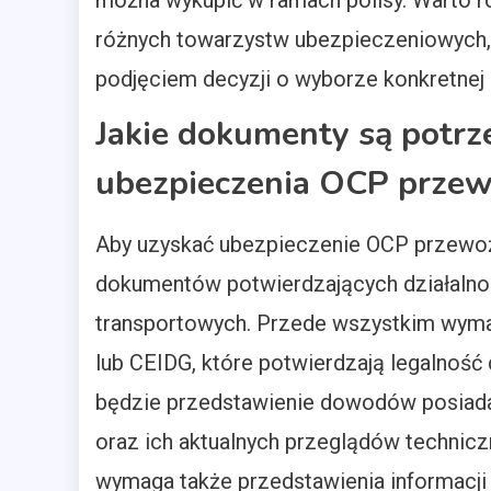
można wykupić w ramach polisy. Warto r
różnych towarzystw ubezpieczeniowych, d
podjęciem decyzji o wyborze konkretnej p
Jakie dokumenty są potrz
ubezpieczenia OCP przew
Aby uzyskać ubezpieczenie OCP przewoź
dokumentów potwierdzających działalnoś
transportowych. Przede wszystkim wymag
lub CEIDG, które potwierdzają legalność
będzie przedstawienie dowodów posiada
oraz ich aktualnych przeglądów technic
wymaga także przedstawienia informacji