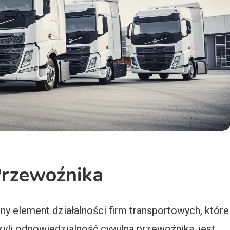
Przewoźnika
y element działalności firm transportowych, które
yli odpowiedzialność cywilna przewoźnika, jest