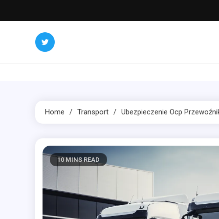
Skip
to
content
Home
Transport
Ubezpieczenie Ocp Przewoźni
10 MINS READ