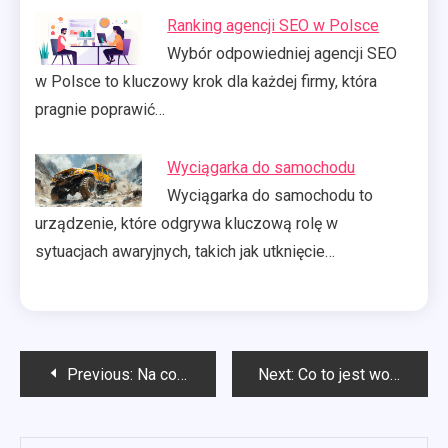
Ranking agencji SEO w Polsce
Wybór odpowiedniej agencji SEO
w Polsce to kluczowy krok dla każdej firmy, która
pragnie poprawić…
Wyciągarka do samochodu
Wyciągarka do samochodu to
urządzenie, które odgrywa kluczową rolę w
sytuacjach awaryjnych, takich jak utknięcie…
Nawigacja
Previous:
Na co miód nawłociowy?
Next:
Co to jest workation?
wpisu