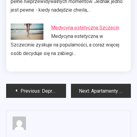
pełne nieprzewidywalnych momentów. Jednak jedno
jest pewne - kiedy nadejdzie chwila,…
Medycyna estetyczna Szczecin
Medycyna estetyczna w
Szczecinie zyskuje na popularności, a coraz więcej
osób decyduje się na zabiegi…
Nawigacja
Previous:
Depresja dwubiegunowa
Next:
Apartamenty do wynajęcia Międzyzdroje
wpisu