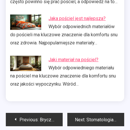
często powinno się prać pościel, a odpowiedź na to…
Jaka pościel jest najlepsza?
Wybór odpowiednich materiałów
do pościeli ma kluczowe znaczenie dla komfortu snu
oraz zdrowia. Najpopularniejsze materiały…
Jaki materiał na pościel?
Wybór odpowiedniego materiału
na pościel ma kluczowe znaczenie dla komfortu snu
oraz jakości wypoczynku. Wśród…
Nawigacja
Previous:
Bryczesy jaki rozmiar?
Next:
Stomatologia Bydgoszcz