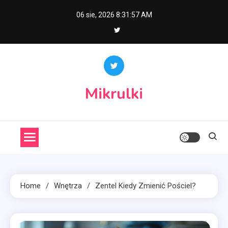
Skip
06 sie, 2026
8:31:58 AM
to
content
Mikrulki
Home
Wnętrza
Zentel Kiedy Zmienić Pościel?