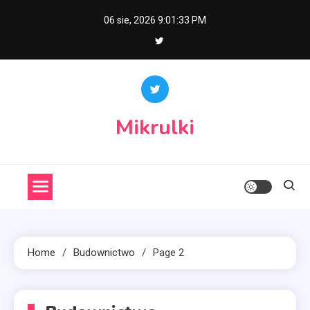
Skip
06 sie, 2026
9:01:35 PM
to
content
Mikrulki
Home
Budownictwo
Page 2