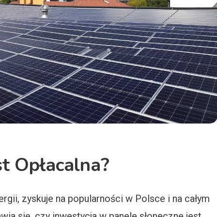
st Opłacalna?
ergii, zyskuje na popularności w Polsce i na całym
wia się, czy inwestycja w panele słoneczne jest