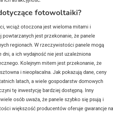
 ich atrakcyjność.
 dotyczące fotowoltaiki?
i, wciąż otoczona jest wieloma mitami i
 powtarzanych jest przekonanie, że panele
nych regionach. W rzeczywistości panele mogą
ni, a ich wydajność nie jest uzależniona
ecznego. Kolejnym mitem jest przekonanie, że
osztowna i nieopłacalna. Jak pokazują dane, ceny
tatnich latach, a wiele gospodarstw domowych
czyni tę inwestycję bardziej dostępną. Inny
 wiele osób uważa, że panele szybko się psują i
tości większość producentów oferuje gwarancje n