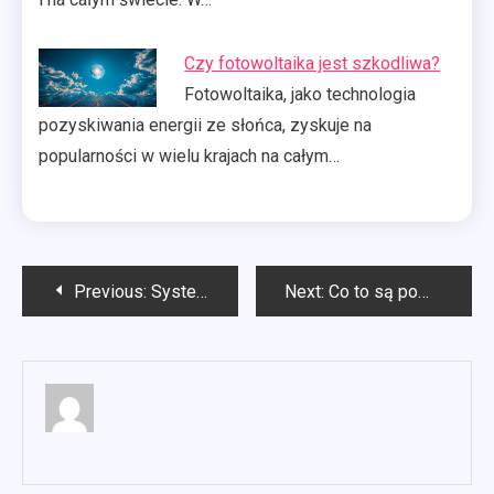
Czy fotowoltaika jest szkodliwa?
Fotowoltaika, jako technologia
pozyskiwania energii ze słońca, zyskuje na
popularności w wielu krajach na całym…
Nawigacja
Previous:
Systemy klimatyzacji Olsztyn
Next:
Co to są pompy ciepła?
wpisu