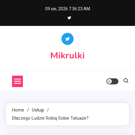
Skip
09 sie, 2026
7:36:24 AM
to
content
Mikrulki
Home
Usługi
Dlaczego Ludzie Robią Sobie Tatuaże?