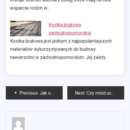
wsparcie rodzin w…
Kostka brukowa
zachodniopomorskie
Kostka brukowa jest jednym z najpopularniejszych
materiałów wykorzystywanych do budowy
nawierzchni w zachodniopomorskim. Jej zalety…
Nawigacja
Previous:
Jak ocieplić okna plastikowe?
Next:
Czy miód uczula?
wpisu