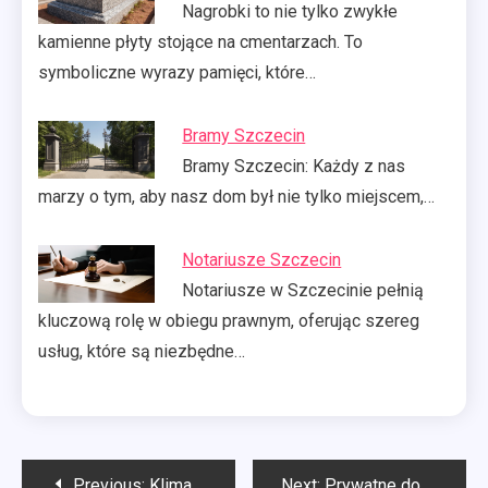
Nagrobki to nie tylko zwykłe
kamienne płyty stojące na cmentarzach. To
symboliczne wyrazy pamięci, które…
Bramy Szczecin
Bramy Szczecin: Każdy z nas
marzy o tym, aby nasz dom był nie tylko miejscem,…
Notariusze Szczecin
Notariusze w Szczecinie pełnią
kluczową rolę w obiegu prawnym, oferując szereg
usług, które są niezbędne…
Nawigacja
Previous:
Klimatyzatory Olsztyn
Next:
Prywatne domy opieki zachodniopomorskie