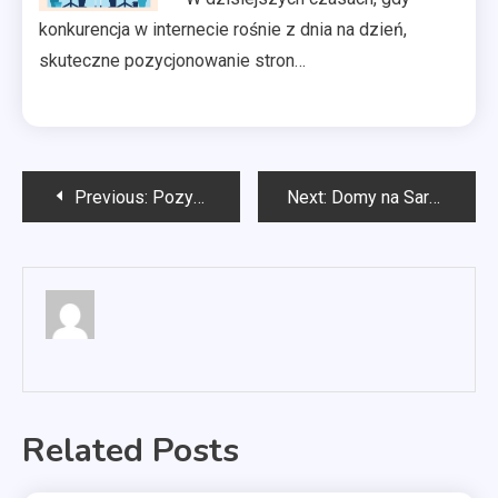
konkurencja w internecie rośnie z dnia na dzień,
skuteczne pozycjonowanie stron…
Nawigacja
Previous:
Pozycjonowanie stron Gdynia
Next:
Domy na Sardynii na sprzedaż
wpisu
Related Posts