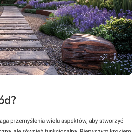
ód?
aga przemyślenia wielu aspektów, aby stworzyć
yczna, ale również funkcjonalna. Pierwszym krokiem