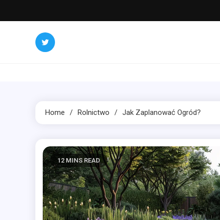
Skip
to
content
Home
Rolnictwo
Jak Zaplanować Ogród?
12 MINS READ