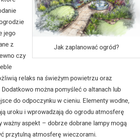
odanie
 ogrodzie
e jego
ane z
Jak zaplanować ogród?
drewno czy
eble
żliwią relaks na świeżym powietrzu oraz
i. Dodatkowo można pomyśleć o altanach lub
ejsce do odpoczynku w cieniu. Elementy wodne,
ają uroku i wprowadzają do ogrodu atmosferę
ny ważny aspekt – dobrze dobrane lampy mogą
yć przytulną atmosferę wieczorami.