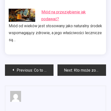
Miód na przeziębienie jak
podawać?
Miód od wieków jest stosowany jako naturalny środek
wspomagający zdrowie, a jego właściwości lecznicze
są…
Nawigacja
Previous:
Co to jest rekuperacja?
Next:
Kto może zostać podologiem?
wpisu