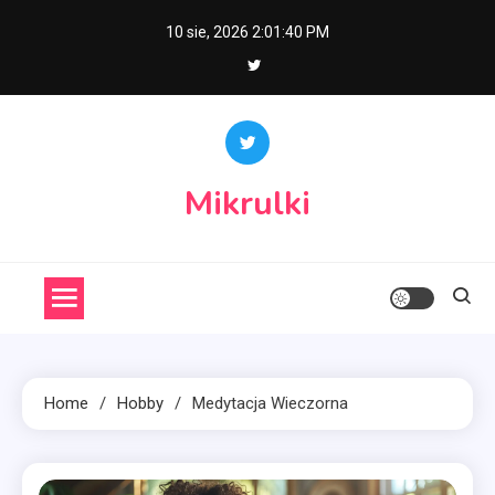
Skip
10 sie, 2026
2:01:41 PM
to
content
Mikrulki
Home
Hobby
Medytacja Wieczorna