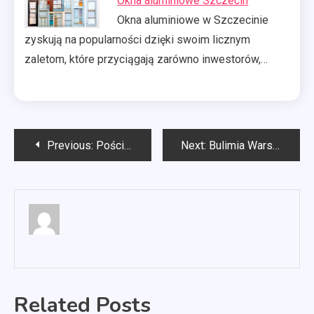
Okna aluminiowe Szczecin
Okna aluminiowe w Szczecinie
zyskują na popularności dzięki swoim licznym
zaletom, które przyciągają zarówno inwestorów,…
Nawigacja
Previous:
Pościel w jakiej temperaturze prać?
Next:
Bulimia Warszawa
wpisu
Related Posts