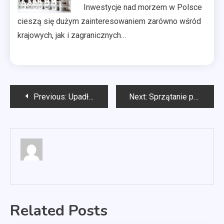
Inwestycje nad morzem w Polsce
cieszą się dużym zainteresowaniem zarówno wśród
krajowych, jak i zagranicznych…
Nawigacja
Previous:
Upadłość konsumencka Płock
Next:
Sprzątanie po budowie Szczecin
wpisu
Related Posts