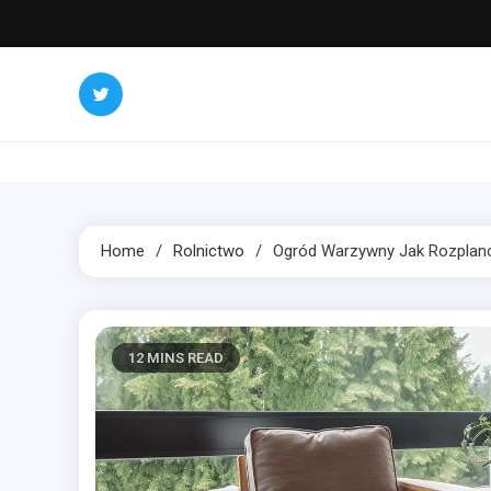
Skip
to
content
Home
Rolnictwo
Ogród Warzywny Jak Rozplan
12 MINS READ