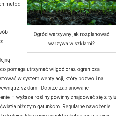
ych metod
osób
Ogród warzywny jak rozplanować
az
warzywa w szklarni?
ejną
, co pomaga utrzymać wilgoć oraz ogranicza
tować w system wentylacji, który pozwoli na
 wewnątrz szklarni. Dobrze zaplanowane
nie – wyższe rośliny powinny znajdować się z tył
ły światła niższym gatunkom. Regularne nawożenie
 to kolejne kluczowe aspekty skutecznej uprawy.