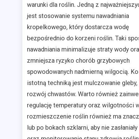
warunki dla roślin. Jedną z najważniejsz
jest stosowanie systemu nawadniania
kropelkowego, który dostarcza wodę
bezpośrednio do korzeni roślin. Taki sp
nawadniania minimalizuje straty wody or
zmniejsza ryzyko chorób grzybowych
spowodowanych nadmierną wilgocią. Kol
istotną techniką jest mulczowanie gleby
rozwój chwastów. Warto również zainwes
regulację temperatury oraz wilgotności
rozmieszczenie roślin również ma znacze
lub po bokach szklarni, aby nie zasłania
oraz monitorowanie stanu zdrowia roślin