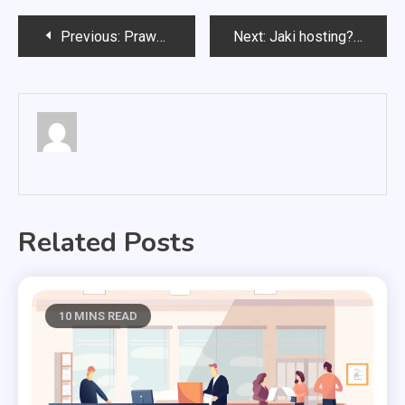
Nawigacja
Previous:
Prawo karne
Next:
Jaki hosting?
wpisu
Related Posts
10 MINS READ