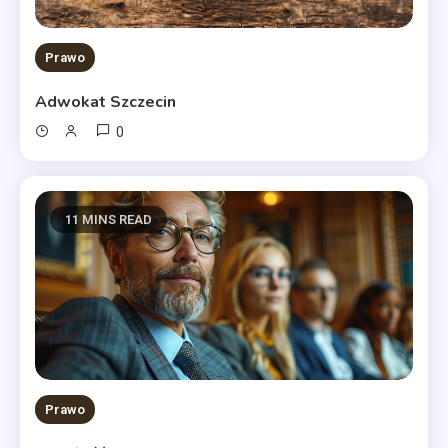
Prawo
Adwokat Szczecin
0
11 MINS READ
Prawo