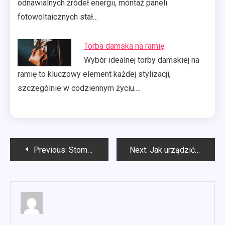
odnawialnych źródeł energii, montaż paneli
fotowoltaicznych stał…
Torba damska na ramię
Wybór idealnej torby damskiej na
ramię to kluczowy element każdej stylizacji,
szczególnie w codziennym życiu.…
Nawigacja
Previous:
Stomatologia Kraków
Next:
Jak urządzić warsztat samochodowy?
wpisu