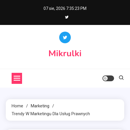
Skip
07 sie, 2026
7:35:24 PM
to
content
Mikrulki
Home
Marketing
Trendy W Marketingu Dla Usług Prawnych