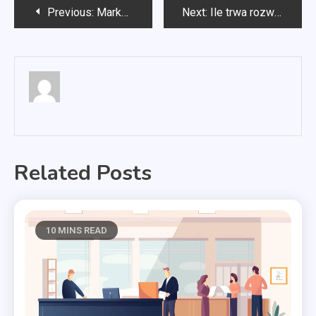
Nawigacja
Previous:
Marketing prawniczy
Next:
Ile trwa rozwój matki pszczelej
wpisu
Related Posts
10 MINS READ